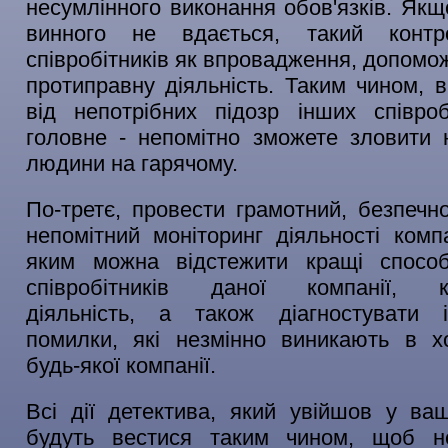
несумлінного виконання обов'язків. Якщ
винного не вдається, такий контр
співробітників як впровадження, допомо
протиправну діяльність. Таким чином, 
від непотрібних підозр інших співроб
головне - непомітно зможете зловити 
людини на гарячому.
По-третє, провести грамотний, безпечно
непомітний моніторинг діяльності компа
яким можна відстежити кращі способ
співробітників даної компанії, к
діяльність, а також діагностувати 
помилки, які незмінно виникають в х
будь-якої компанії.
Всі дії детектива, який увійшов у ва
будуть вестися таким чином, щоб н