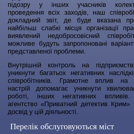
підозру у інших учасників колект
проведення всіх заходів, наш співроб
докладний звіт, де буде вказана п
найбільш слабкі місця організації пр
виявлений недобросовісний співробі
можливе будуть запропоновані варіан
представленої проблеми.
Внутрішній контроль на підприємств
уникнути багатьох негативних наслідкі
співробітників. Грамотне вплив на 
настрій допомагає уникнути хвилюва
роботі, інших негативних впливів.
агентство «Приватний детектив Крим»
досвід у цій діяльності.
Перелік обслуговуються міст