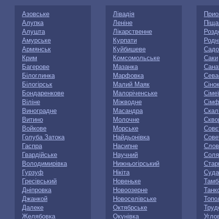
Азовське
Лівадія
Прио
Алупка
Леніне
Піща
Алушта
Лікарственне
Розд
Амурське
Курпати
Родн
Армянськ
Куйбишеве
Садо
Крим
Комсомольське
Саки
Багерове
Мазанка
Сана
Білоглинка
Марфовка
Сева
Білогірськ
Малий Маяк
Сiно
Бондаренкове
Малоріченське
Сіме
Віліне
Міжводне
Сімф
Виноградне
Масандра
Скал
Витино
Молочне
Скво
Войкове
Морське
Совє
Голуба Затока
Найдьонівка
Сове
Гаспра
Насипне
Слов
Гвардійське
Научний
Соля
Володимирівка
Нижньогірський
Стар
Гурзуф
Нікіта
Суда
Гресівський
Новеньке
Тамб
Дніпровка
Новоозерне
Танк
Джанкой
Новоселівське
Топо
Далеке
Октябрське
Труд
Желябовка
Окунівка
Угло