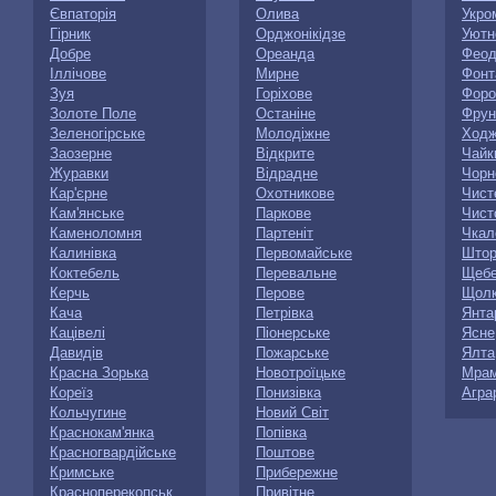
Євпаторія
Олива
Укро
Гірник
Орджонікідзе
Уютн
Добре
Ореанда
Феод
Іллічове
Мирне
Фонт
Зуя
Горіхове
Форо
Золоте Поле
Останіне
Фрун
Зеленогірське
Молодіжне
Ходж
Заозерне
Відкрите
Чайк
Журавки
Відрадне
Чорн
Кар'єрне
Охотникове
Чист
Кам'янське
Паркове
Чист
Каменоломня
Партеніт
Чкал
Калинівка
Первомайське
Штор
Коктебель
Перевальне
Щебе
Керчь
Перове
Щолк
Кача
Петрівка
Янта
Кацівелі
Піонерське
Ясне
Давидів
Пожарське
Ялта
Красна Зорька
Новотроїцьке
Мрам
Кореїз
Понизівка
Агра
Кольчугине
Новий Світ
Краснокам'янка
Попівка
Красногвардійське
Поштове
Кримське
Прибережне
Красноперекопськ
Привітне