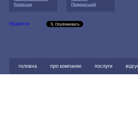
Кіровське
Приморський
Нравится
головна
про компанію
послуги
відгу