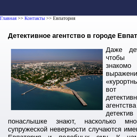
Главная
>>
Контакты
>>
Евпатория
Детективное агентство в городе Евпа
Даже де
чтобы 
знако
выраже
«курортн
вот со
детективн
агентст
детекти
понаслышке знают, насколько мно
супружеской неверности случаются име