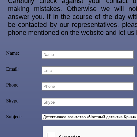
Carefully check against your contact d
making mistakes. Otherwise we will no
answer you. If in the course of the day wit
be contacted by our representatives, pleas
phone mentioned on the website and let us
Name:
Email:
Phone:
Skype:
Subject: