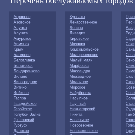
Перечень обслуживаемых городов
Аграрное
Курпаты
Прио
Азовское
Лекарственное
Песч
Алупка
Ленино
Разд
Алушта
Ливадия
Родн
Амурское
Кировское
Садо
Армянск
Мазанка
Саки
Крым
Комсомольское
Сана
Багерово
Малореченское
Сева
Белоглинка
Малый маяк
Сено
Белогорск
Марфовка
Симе
Бондаренково
Массандра
Сим
Вилино
Межводное
Скал
Виноградное
Молочное
Скво
Витино
Морское
Сове
Войково
Найдёновка
Сове
Гаспра
Насыпное
Соля
Гвардейское
Научный
Стар
Геройское
Нижнегорский
Суда
Голубой Залив
Никита
Тамб
Грэсовский
Новенькое
Танк
Гурзуф
Новоозерное
Топо
Далекое
Новоселовское
Труд