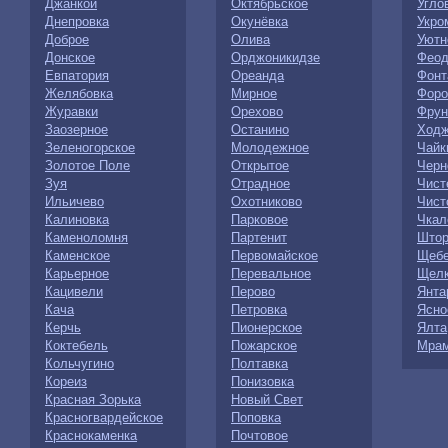
Джанкой
Октябрьское
Угло
Днепровка
Окунёвка
Укро
Доброе
Олива
Уютн
Донское
Орджоникидзе
Феод
Евпатория
Ореанда
Фонт
Желябовка
Мирное
Форо
Журавки
Орехово
Фрун
Заозерное
Останино
Ходж
Зеленогорское
Молодежное
Чайк
Золотое Поле
Открытое
Черн
Зуя
Отрадное
Чист
Ильичево
Охотниково
Чист
Калиновка
Парковое
Чкал
Каменоломня
Партенит
Штор
Каменское
Первомайское
Щебе
Карьерное
Перевальное
Щелк
Кацивели
Перово
Янта
Кача
Петровка
Ясно
Керчь
Пионерское
Ялта
Коктебель
Пожарское
Мрам
Кольчугино
Полтавка
Кореиз
Понизовка
Красная Зорька
Новый Свет
Красногвардейское
Поповка
Краснокаменка
Почтовое