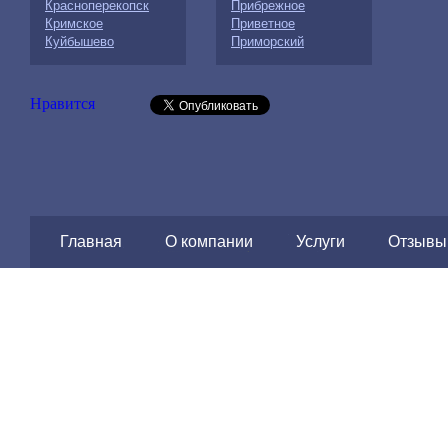
Красноперекопск
Прибрежное
Кримское
Приветное
Куйбышево
Приморский
Нравится
Главная
О компании
Услуги
Отзывы