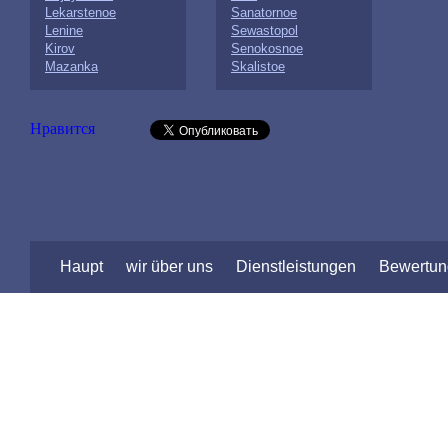
Lekarstenoe
Sanatornoe
Lenine
Sewastopol
Kirov
Senokosnoe
Mazanka
Skalistoe
Нравится
Haupt
wir über uns
Dienstleistungen
Bewertu