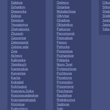
Dalekoe
Orehovo
Chka
Dzhankoy
Ostanina
Shto
Dneprovka
Molodezhnoe
Sheb
Dobroe
Otkrytoe
Shel
Donskoe
Otradnoe
Jant
Yevpatoriya
Okhotnikov
Jasn
Zhelyabovka
Parkovoe
Yalta
Zhuravki
Pervomaysk
Zaozernoe
Perevalnoe
Zelenogorsk
Perovo
Zolotoe pole
Petrovka
Zuja
Pionerskoe
Ilichevo
Pozharskoe
Kalinowka
Poltavka
Steinbruch
Noviy Svet
Kamenskoe
Pryberezhnoe
Karyernoe
Pochtovoe
Kacha
Privetnoye
Koktebel
Prymorskiy
Kolchugino
Priozernoye
Krasnaya Zorka
Peschanoe
Krasnogvardeiskoe
Razdolnoe
Krasnoperekopsk
Rodnikovoye
Krimskoe
Sadovoe
Kujbyshevo
Saki