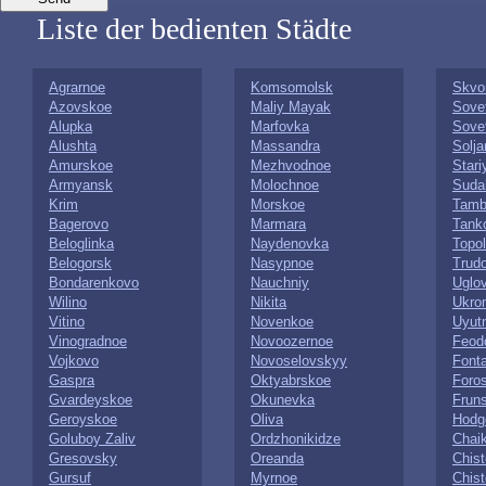
Liste der bedienten Städte
Agrarnoe
Komsomolsk
Skvo
Azovskoe
Maliy Mayak
Sovet
Alupka
Marfovka
Sove
Alushta
Massandra
Solj
Amurskoe
Mezhvodnoe
Stari
Armyansk
Molochnoe
Suda
Krim
Morskoe
Tamb
Bagerovo
Marmara
Tank
Beloglinka
Naydenovka
Topo
Belogorsk
Nasypnoe
Trud
Bondarenkovo
Nauchniy
Uglo
Wilino
Nikita
Ukro
Vitino
Novenkoe
Uyut
Vinogradnoe
Novoozernoe
Feod
Vojkovo
Novoselovskyy
Font
Gaspra
Oktyabrskoe
Foro
Gvardeyskoe
Okunevka
Frun
Geroyskoe
Oliva
Hodg
Goluboy Zaliv
Ordzhonikidze
Chai
Gresovsky
Oreanda
Chis
Gursuf
Myrnoe
Chist