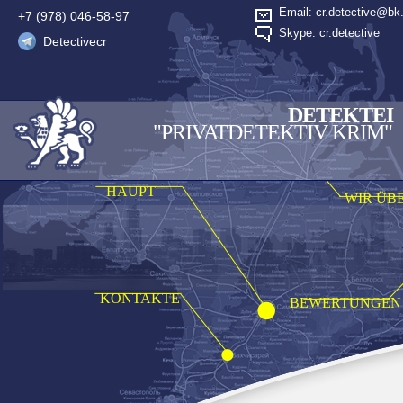
Email: cr.detective@bk.
+7 (978) 046-58-97
Skype: cr.detective
Detectivecr
DETEKTEI
"PRIVATDETEKTIV KRIM"
HAUPT
WIR ÜB
KONTAKTE
BEWERTUNGEN