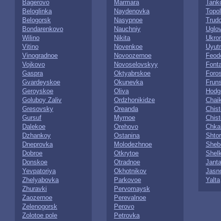
Bagerovo
Marmara
Tank
Beloglinka
Naydenovka
Topo
Belogorsk
Nasypnoe
Trud
Bondarenkovo
Nauchniy
Uglo
Wilino
Nikita
Ukro
Vitino
Novenkoe
Uyut
Vinogradnoe
Novoozernoe
Feod
Vojkovo
Novoselovskyy
Font
Gaspra
Oktyabrskoe
Foro
Gvardeyskoe
Okunevka
Frun
Geroyskoe
Oliva
Hodg
Goluboy Zaliv
Ordzhonikidze
Chai
Gresovsky
Oreanda
Chis
Gursuf
Myrnoe
Chist
Dalekoe
Orehovo
Chka
Dzhankoy
Ostanina
Shto
Dneprovka
Molodezhnoe
Sheb
Dobroe
Otkrytoe
Shel
Donskoe
Otradnoe
Jant
Yevpatoriya
Okhotnikov
Jasn
Zhelyabovka
Parkovoe
Yalta
Zhuravki
Pervomaysk
Zaozernoe
Perevalnoe
Zelenogorsk
Perovo
Zolotoe pole
Petrovka