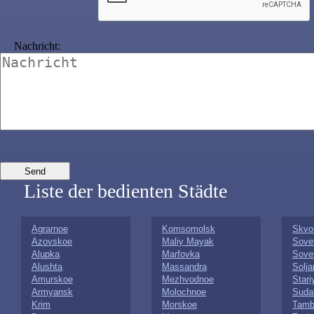
Nachricht:
Liste der bedienten Städte
Agrarnoe
Komsomolsk
Skvo
Azovskoe
Maliy Mayak
Sovet
Alupka
Marfovka
Sove
Alushta
Massandra
Solj
Amurskoe
Mezhvodnoe
Stari
Armyansk
Molochnoe
Suda
Krim
Morskoe
Tamb