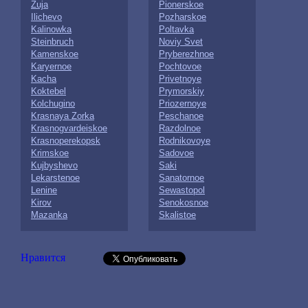
Zuja
Pionerskoe
Ilichevo
Pozharskoe
Kalinowka
Poltavka
Steinbruch
Noviy Svet
Kamenskoe
Pryberezhnoe
Karyernoe
Pochtovoe
Kacha
Privetnoye
Koktebel
Prymorskiy
Kolchugino
Priozernoye
Krasnaya Zorka
Peschanoe
Krasnogvardeiskoe
Razdolnoe
Krasnoperekopsk
Rodnikovoye
Krimskoe
Sadovoe
Kujbyshevo
Saki
Lekarstenoe
Sanatornoe
Lenine
Sewastopol
Kirov
Senokosnoe
Mazanka
Skalistoe
Нравится