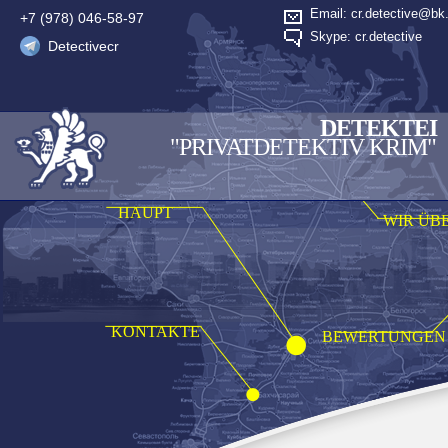
Email: cr.detective@bk.
+7 (978) 046-58-97
Skype: cr.detective
Detectivecr
DETEKTEI
"PRIVATDETEKTIV KRIM"
HAUPT
WIR ÜB
KONTAKTE
BEWERTUNGEN