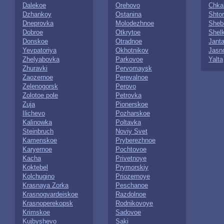
Dalekoe
Orehovo
Chka
Dzhankoy
Ostanina
Shto
Dneprovka
Molodezhnoe
Sheb
Dobroe
Otkrytoe
Shel
Donskoe
Otradnoe
Jant
Yevpatoriya
Okhotnikov
Jasn
Zhelyabovka
Parkovoe
Yalta
Zhuravki
Pervomaysk
Zaozernoe
Perevalnoe
Zelenogorsk
Perovo
Zolotoe pole
Petrovka
Zuja
Pionerskoe
Ilichevo
Pozharskoe
Kalinowka
Poltavka
Steinbruch
Noviy Svet
Kamenskoe
Pryberezhnoe
Karyernoe
Pochtovoe
Kacha
Privetnoye
Koktebel
Prymorskiy
Kolchugino
Priozernoye
Krasnaya Zorka
Peschanoe
Krasnogvardeiskoe
Razdolnoe
Krasnoperekopsk
Rodnikovoye
Krimskoe
Sadovoe
Kujbyshevo
Saki