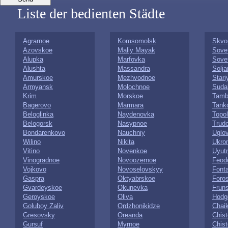
Liste der bedienten Städte
Agrarnoe
Komsomolsk
Skvo
Azovskoe
Maliy Mayak
Sovet
Alupka
Marfovka
Sove
Alushta
Massandra
Solj
Amurskoe
Mezhvodnoe
Stari
Armyansk
Molochnoe
Suda
Krim
Morskoe
Tamb
Bagerovo
Marmara
Tank
Beloglinka
Naydenovka
Topo
Belogorsk
Nasypnoe
Trud
Bondarenkovo
Nauchniy
Uglo
Wilino
Nikita
Ukro
Vitino
Novenkoe
Uyut
Vinogradnoe
Novoozernoe
Feod
Vojkovo
Novoselovskyy
Font
Gaspra
Oktyabrskoe
Foro
Gvardeyskoe
Okunevka
Frun
Geroyskoe
Oliva
Hodg
Goluboy Zaliv
Ordzhonikidze
Chai
Gresovsky
Oreanda
Chis
Gursuf
Myrnoe
Chist