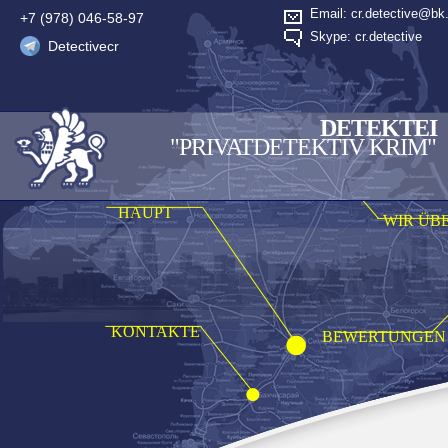
Email: cr.detective@bk.
+7 (978) 046-58-97
Skype: cr.detective
Detectivecr
DETEKTEI
"PRIVATDETEKTIV KRIM"
HAUPT
WIR ÜB
KONTAKTE
BEWERTUNGEN