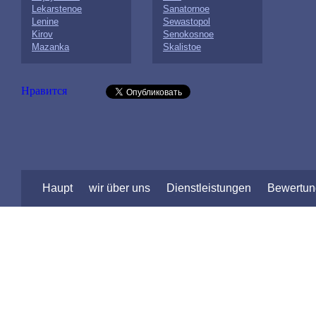
Lekarstenoe
Sanatornoe
Lenine
Sewastopol
Kirov
Senokosnoe
Mazanka
Skalistoe
Нравится
Haupt
wir über uns
Dienstleistungen
Bewertu