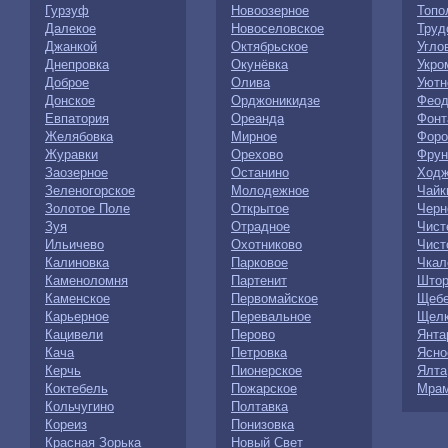
Гурзуф
Новоозерное
Топо
Далекое
Новоселовское
Труд
Джанкой
Октябрьское
Угло
Днепровка
Окунёвка
Укро
Доброе
Олива
Уютн
Донское
Орджоникидзе
Феод
Евпатория
Ореанда
Фонт
Желябовка
Мирное
Форо
Журавки
Орехово
Фрун
Заозерное
Останино
Ходж
Зеленогорское
Молодежное
Чайк
Золотое Поле
Открытое
Черн
Зуя
Отрадное
Чист
Ильичево
Охотниково
Чист
Калиновка
Парковое
Чкал
Каменоломня
Партенит
Штор
Каменское
Первомайское
Щебе
Карьерное
Перевальное
Щелк
Кацивели
Перово
Янта
Кача
Петровка
Ясно
Керчь
Пионерское
Ялта
Коктебель
Пожарское
Мрам
Кольчугино
Полтавка
Кореиз
Понизовка
Красная Зорька
Новый Свет