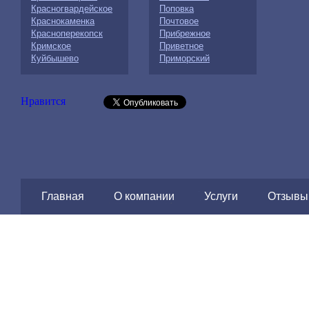
Красногвардейское
Поповка
Краснокаменка
Почтовое
Красноперекопск
Прибрежное
Кримское
Приветное
Куйбышево
Приморский
Нравится
Главная
О компании
Услуги
Отзывы