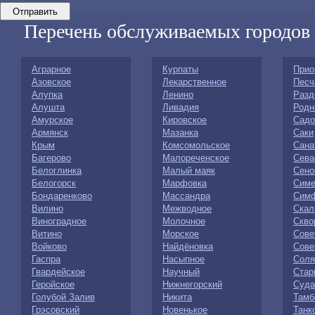
Перечень обслуживаемых городов
Аграрное
Курпаты
Прио
Азовское
Лекарственное
Песч
Алупка
Ленино
Разд
Алушта
Ливадия
Родн
Амурское
Кировское
Садо
Армянск
Мазанка
Саки
Крым
Комсомольское
Сана
Багерово
Малореченское
Сева
Белоглинка
Малый маяк
Сено
Белогорск
Марфовка
Симе
Бондаренково
Массандра
Сим
Вилино
Межводное
Скал
Виноградное
Молочное
Скво
Витино
Морское
Сове
Войково
Найдёновка
Сове
Гаспра
Насыпное
Соля
Гвардейское
Научный
Стар
Геройское
Нижнегорский
Суда
Голубой Залив
Никита
Тамб
Грэсовский
Новенькое
Танк