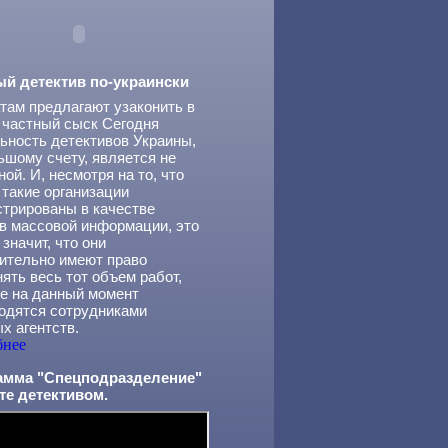
ый детектив по-украински
там предлагают узаконить в
 частный сыск Сегодня
ьность детективов Украины,
ьшому счету, является не
ной. И, несмотря на то, что
 такие организации
стрированы в качестве
в массовой информации, это
 значит, что они
ительно имеют право
ять весь тот объем работ,
е на данный момент
одятся сотрудниками
х агентств.
бнее
амма "Спецподразделение"
те детективом.