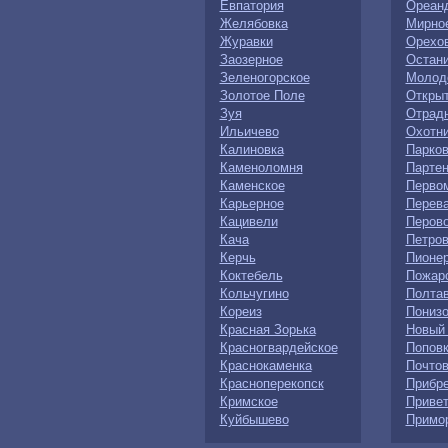
Евпатория
Ореан
Желябовка
Мирно
Журавки
Орехо
Заозерное
Остан
Зеленогорское
Молод
Золотое Поле
Откры
Зуя
Отрад
Ильичево
Охотн
Калиновка
Парко
Каменоломня
Партен
Каменское
Перво
Карьерное
Перев
Кацивели
Перов
Кача
Петров
Керчь
Пионе
Коктебель
Пожар
Кольчугино
Полта
Кореиз
Понизо
Красная Зорька
Новый
Красногвардейское
Попов
Краснокаменка
Почто
Красноперекопск
Прибр
Кримское
Приве
Куйбышево
Примо