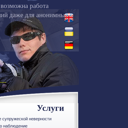
 возможна работа
ний даже для анонимных
Услуги
е супружеской неверности
ео наблюдение