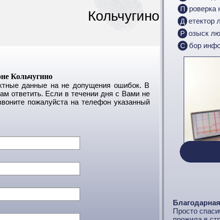
Проверка
Кольчугино
Детектор 
Розыск л
Сбор инф
оне Кольчугино
актные данные на не допущения ошибок. В
м ответить. Если в течении дня с Вами не
звоните пожалуйста на телефон указанный
Благодарна
Просто спаси
прожила в стр