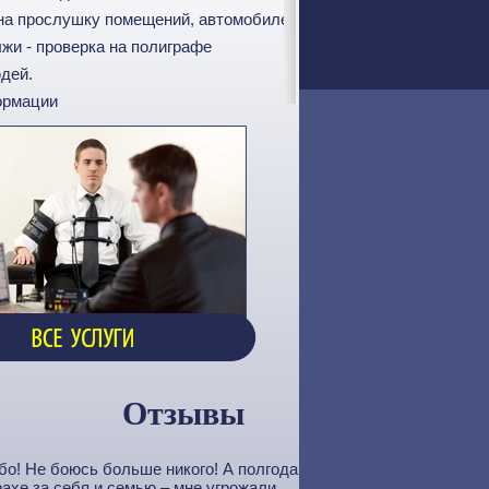
 на прослушку помещений, автомобилей
лжи - проверка на полиграфе
юдей.
ормации
Отзывы
я
бо! Не боюсь больше никого! А полгода
ахе за себя и семью – мне угрожали.