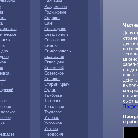
твенное
Песчаное
о
Раздольное
ия
Родниковое
кое
Садовое
ка
Саки
Частн
мольское
Санаторное
Депута
еченское
Севастополь
стране
 маяк
Сенокосное
деятел
вка
Симеиз
по бол
ндра
Симферополь
легаль
дное
Скалистое
многие
ное
Скворцово
зареги
ое
Советский
средст
новка
Советское
еще не
ное
Соляное
действ
ый
Старый Крым
выполн
орский
Судак
которы
Тамбовка
произв
сыскны
ькое
Танковое
Подро
зерное
Топольное
еловское
Трудовое
Прогр
ьское
Угловое
о рабо
вка
Укромное
Уютное
никидзе
Феодосия