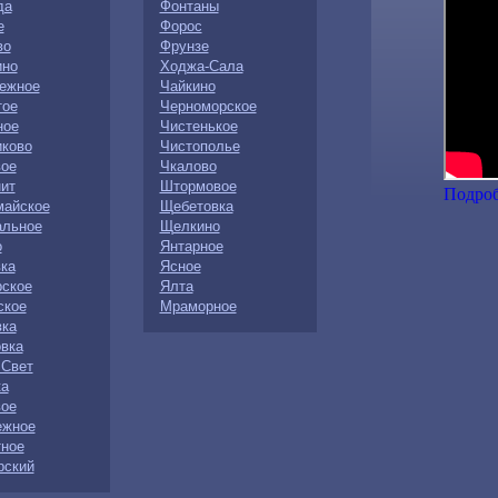
да
Фонтаны
е
Форос
во
Фрунзе
ино
Ходжа-Сала
ежное
Чайкино
тое
Черноморское
ное
Чистенькое
иково
Чистополье
вое
Чкалово
ит
Штормовое
Подро
майское
Щебетовка
альное
Щелкино
о
Янтарное
ка
Ясное
рское
Ялта
ское
Мраморное
вка
вка
 Свет
ка
вое
ежное
тное
рский