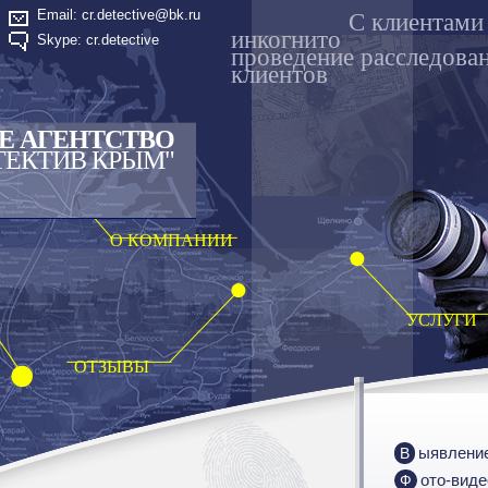
Email: cr.detective@bk.ru
C клиентами
инкогнито
Skype: cr.detective
проведение расследова
клиентов
Е АГЕНТСТВО
ТЕКТИВ КРЫМ"
О КОМПАНИИ
УСЛУГИ
ОТЗЫВЫ
Выявлени
Фото-вид