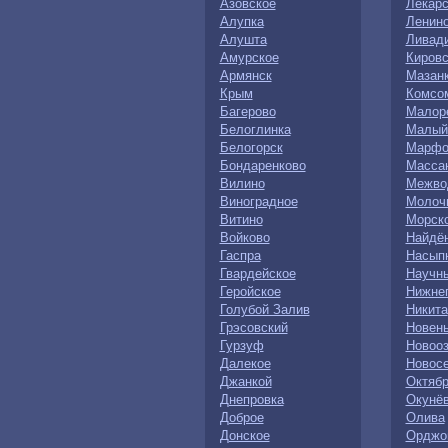
Азовское
Лекарс
Алупка
Ленин
Алушта
Ливад
Амурское
Кировс
Армянск
Мазан
Крым
Комсо
Багерово
Малор
Белоглинка
Малый
Белогорск
Марфо
Бондаренково
Масса
Вилино
Межво
Виноградное
Молоч
Витино
Морск
Войково
Найдё
Гаспра
Насып
Гвардейское
Научн
Геройское
Нижнег
Голубой Залив
Никита
Грэсовский
Новен
Гурзуф
Новоо
Далекое
Новос
Джанкой
Октябр
Днепровка
Окунё
Доброе
Олива
Донское
Орджо