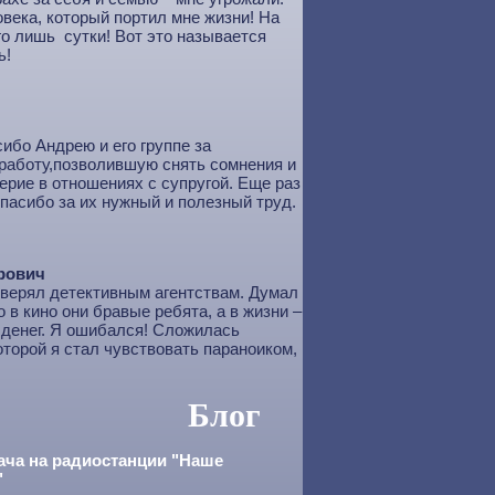
века, который портил мне жизни! На
го лишь сутки! Вот это называется
ь!
ибо Андрею и его группе за
работу,позволившую снять сомнения и
ерие в отношениях с супругой. Еще раз
пасибо за их нужный и полезный труд.
рович
оверял детективным агентствам. Думал
о в кино они бравые ребята, а в жизни –
денег. Я ошибался! Сложилась
оторой я стал чувствовать параноиком,
Блог
ача на радиостанции "Наше
"