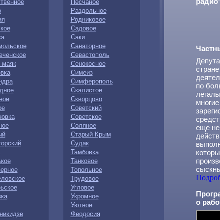
радио
твенное
Песчаное
о
Раздольное
ия
Родниковое
кое
Садовое
ка
Саки
мольское
Санаторное
Частн
еченское
Севастополь
Депута
 маяк
Сенокосное
стране
вка
Симеиз
деятел
ндра
Симферополь
по бол
дное
Скалистое
легаль
ное
Скворцово
многие
ое
Советский
зареги
новка
Советское
средст
ное
Соляное
еще не
ый
Старый Крым
действ
орский
Судак
выполн
Тамбовка
которы
произв
ькое
Танковое
сыскны
зерное
Топольное
Подро
еловское
Трудовое
ьское
Угловое
Прогр
вка
Укромное
о рабо
Уютное
никидзе
Феодосия