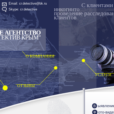
Email: cr.detective@bk.ru
C клиентами
инкогнито
Skype: cr.detective
проведение расследова
клиентов
Е АГЕНТСТВО
ТЕКТИВ КРЫМ"
О КОМПАНИИ
УСЛУГИ
ОТЗЫВЫ
Выявлени
Фото-вид