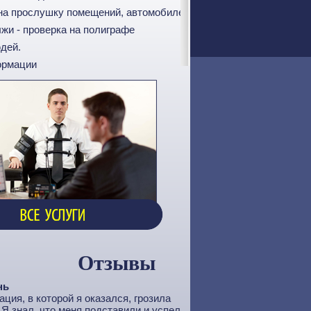
 на прослушку помещений, автомобилей
лжи - проверка на полиграфе
юдей.
ормации
Отзывы
нь
ция, в которой я оказался, грозила
Я знал, что меня подставили и успел