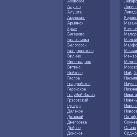
Азовское
Лекарс
Алупка
Ленин
Алушта
Ливад
Амурское
Кировс
Армянск
Мазан
Крым
Комсо
Багерово
Малор
Белоглинка
Малый
Белогорск
Марфо
Бондаренково
Масса
Вилино
Межво
Виноградное
Молоч
Витино
Морск
Войково
Найдё
Гаспра
Насып
Гвардейское
Научн
Геройское
Нижнег
Голубой Залив
Никита
Грэсовский
Новен
Гурзуф
Новоо
Далекое
Новос
Джанкой
Октябр
Днепровка
Окунё
Доброе
Олива
Донское
Орджо