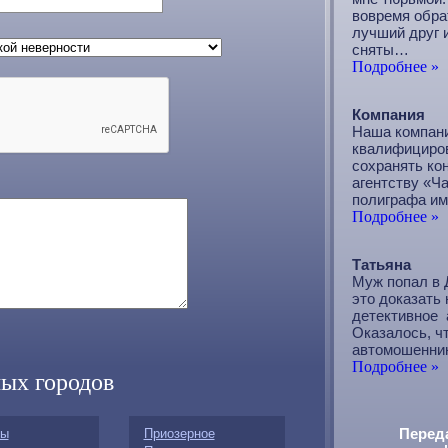
вовремя обра
лучший друг и
сняты…
Подробнее »
Компания
Наша компани
квалифициров
сохранять ко
агентству «Ч
полиграфа и
Подробнее »
Татьяна
Муж попал в 
это доказать 
детективное 
Оказалось, ч
автомошенни
Подробнее »
ых городов
Перед
ты
Приозерное