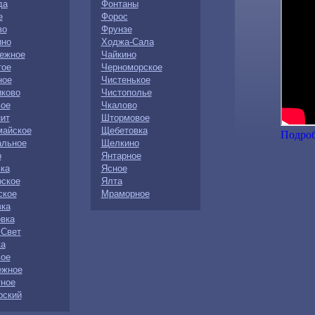
да
Фонтаны
е
Форос
во
Фрунзе
ино
Ходжа-Сала
ежное
Чайкино
тое
Черноморское
ное
Чистенькое
иково
Чистополье
вое
Чкалово
ит
Штормовое
майское
Щебетовка
Подро
альное
Щелкино
о
Янтарное
ка
Ясное
рское
Ялта
ское
Мраморное
вка
вка
 Свет
ка
вое
ежное
тное
рский