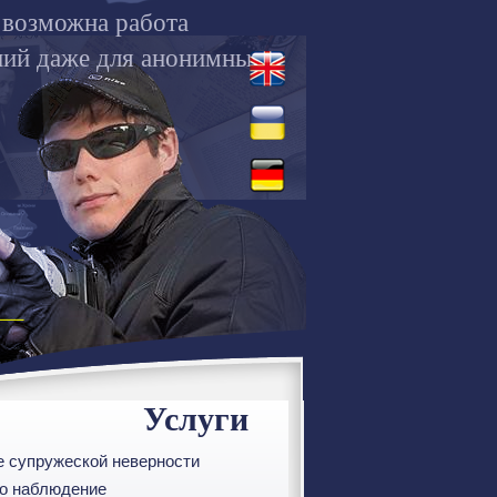
 возможна работа
ний даже для анонимных
Услуги
е супружеской неверности
ео наблюдение