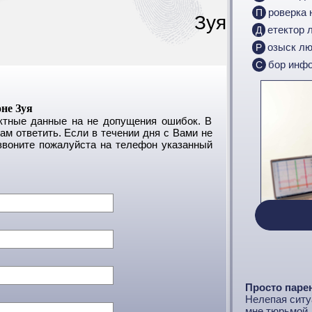
Проверка
Зуя
Детектор 
Розыск л
Сбор инф
не Зуя
актные данные на не допущения ошибок. В
м ответить. Если в течении дня с Вами не
звоните пожалуйста на телефон указанный
Просто паре
Нелепая ситуа
мне тюрьмой. 