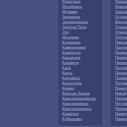
Евпатория
Ореан
Желябовка
Мирно
Журавки
Орехо
Заозерное
Остан
Зеленогорское
Молод
Золотое Поле
Откры
Зуя
Отрад
Ильичево
Охотн
Калиновка
Парко
Каменоломня
Партен
Каменское
Перво
Карьерное
Перев
Кацивели
Перов
Кача
Петров
Керчь
Пионе
Коктебель
Пожар
Кольчугино
Полта
Кореиз
Понизо
Красная Зорька
Новый
Красногвардейское
Попов
Краснокаменка
Почто
Красноперекопск
Прибр
Кримское
Приве
Куйбышево
Примо