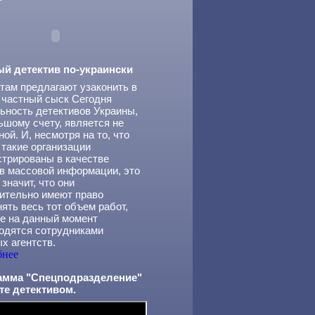
"
ый детектив по-украински
там предлагают узаконить в
 частный сыск Сегодня
ьность детективов Украины,
ьшому счету, является не
ной. И, несмотря на то, что
 такие организации
стрированы в качестве
в массовой информации, это
 значит, что они
ительно имеют право
ять весь тот объем работ,
е на данный момент
одятся сотрудниками
х агентств.
бнее
амма "Спецподразделение"
те детективом.