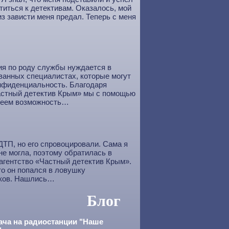
титься к детективам. Оказалось, мой
з зависти меня предал. Теперь с меня
я по роду службы нуждается в
анных специалистах, которые могут
нфиденциальность. Благодаря
астный детектив Крым» мы с помощью
меем возможность…
ДТП, но его спровоцировали. Сама я
не могла, поэтому обратилась в
агентство «Частный детектив Крым».
то он попался в ловушку
ков. Нашлись…
Блог
ача на радиостанции "Наше