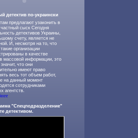
ый детектив по-украински
там предлагают узаконить в
 частный сыск Сегодня
ьность детективов Украины,
ьшому счету, является не
ной. И, несмотря на то, что
 такие организации
стрированы в качестве
в массовой информации, это
 значит, что они
ительно имеют право
ять весь тот объем работ,
е на данный момент
одятся сотрудниками
х агентств.
бнее
амма "Спецподразделение"
те детективом.