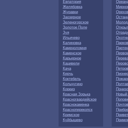
Евпатория
Ореан
Желябовка
Мирно
Журавки
Орехо
Заозерное
Остан
Зеленогорское
Молод
Золотое Поле
Откры
Зуя
Отрад
Ильичево
Охотн
Калиновка
Парко
Каменоломня
Партен
Каменское
Перво
Карьерное
Перев
Кацивели
Перов
Кача
Петров
Керчь
Пионе
Коктебель
Пожар
Кольчугино
Полта
Кореиз
Понизо
Красная Зорька
Новый
Красногвардейское
Попов
Краснокаменка
Почто
Красноперекопск
Прибр
Кримское
Приве
Куйбышево
Примо