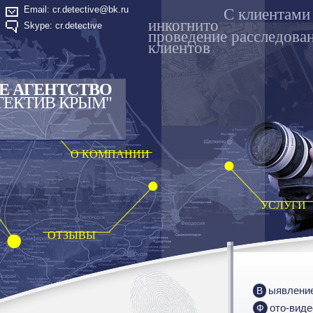
Email: cr.detective@bk.ru
C клиентами
инкогнито
Skype: cr.detective
проведение расследова
клиентов
Е АГЕНТСТВО
ТЕКТИВ КРЫМ"
О КОМПАНИИ
УСЛУГИ
ОТЗЫВЫ
Выявлени
Фото-вид