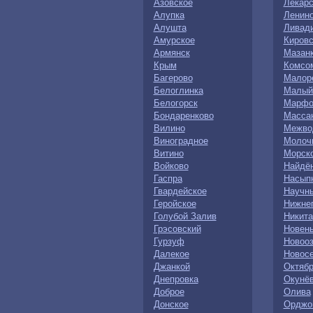
Азовское
Лекарс
Алупка
Ленин
Алушта
Ливад
Амурское
Кировс
Армянск
Мазан
Крым
Комсо
Багерово
Малор
Белоглинка
Малый
Белогорск
Марфо
Бондаренково
Масса
Вилино
Межво
Виноградное
Молоч
Витино
Морск
Войково
Найдё
Гаспра
Насып
Гвардейское
Научн
Геройское
Нижнег
Голубой Залив
Никита
Грэсовский
Новен
Гурзуф
Новоо
Далекое
Новос
Джанкой
Октябр
Днепровка
Окунё
Доброе
Олива
Донское
Орджо