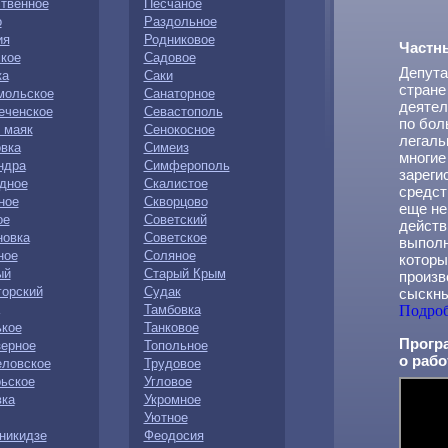
твенное
Песчаное
о
Раздольное
ия
Родниковое
Частн
кое
Садовое
Депута
ка
Саки
стране
мольское
Санаторное
деятел
еченское
Севастополь
по бол
 маяк
Сенокосное
легаль
вка
Симеиз
многие
ндра
Симферополь
зареги
дное
Скалистое
средст
ное
Скворцово
еще не
ое
Советский
действ
новка
Советское
выполн
ное
Соляное
которы
ый
Старый Крым
произв
орский
Судак
сыскны
Тамбовка
Подро
ькое
Танковое
Прогр
зерное
Топольное
о рабо
еловское
Трудовое
ьское
Угловое
вка
Укромное
Уютное
никидзе
Феодосия