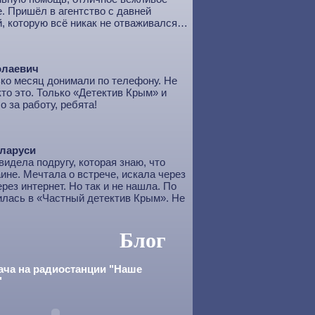
. Пришёл в агентство с давней
, которую всё никак не отваживался…
олаевич
ко месяц донимали по телефону. Не
кто это. Только «Детектив Крым» и
о за работу, ребята!
еларуси
видела подругу, которая знаю, что
ине. Мечтала о встрече, искала через
рез интернет. Но так и не нашла. По
илась в «Частный детектив Крым». Не
Блог
ача на радиостанции "Наше
"