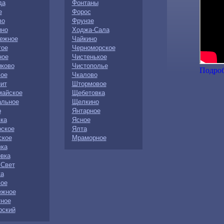
да
Фонтаны
е
Форос
во
Фрунзе
ино
Ходжа-Сала
ежное
Чайкино
тое
Черноморское
ное
Чистенькое
иково
Чистополье
Подро
вое
Чкалово
ит
Штормовое
майское
Щебетовка
альное
Щелкино
о
Янтарное
ка
Ясное
рское
Ялта
ское
Мраморное
вка
вка
 Свет
ка
вое
ежное
тное
рский