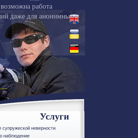
 возможна работа
ний даже для анонимных
Услуги
е супружеской неверности
ео наблюдение