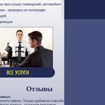
 на прослушку помещений, автомобилей
лжи - проверка на полиграфе
юдей.
ормации
Отзывы
симыч
ничего нового. Только добавлю спасибо
ивную помощь, отличное вежливое