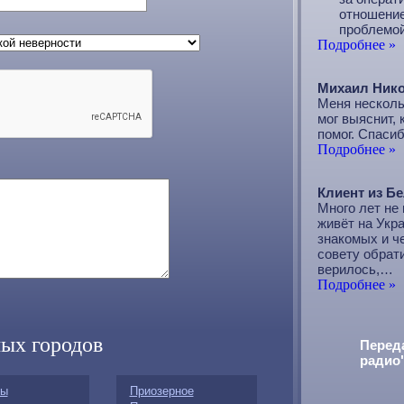
отношение
проблемой
Подробнее »
Михаил Ник
Меня несколь
мог выяснит, 
помог. Спасиб
Подробнее »
Клиент из Б
Много лет не 
живёт на Укра
знакомых и че
совету обрат
верилось,…
Подробнее »
ых городов
Перед
радио
ты
Приозерное