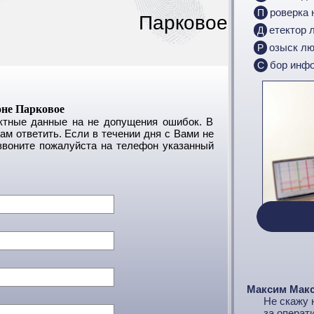
Проверка
Парковое
Детектор 
Розыск л
Сбор инф
оне Парковое
актные данные на не допущения ошибок. В
м ответить. Если в течении дня с Вами не
звоните пожалуйста на телефон указанный
Максим Мак
Не скажу 
за операт