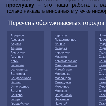
прослушку
– это наша работа, а ва
только наказать виновных в утечке инфо
Перечень обслуживаемых городов
Аграрное
Курпаты
Прио
Азовское
Лекарственное
Песч
Алупка
Ленино
Разд
Алушта
Ливадия
Родн
Амурское
Кировское
Садо
Армянск
Мазанка
Саки
Крым
Комсомольское
Сана
Багерово
Малореченское
Сева
Белоглинка
Малый маяк
Сено
Белогорск
Марфовка
Симе
Бондаренково
Массандра
Сим
Вилино
Межводное
Скал
Виноградное
Молочное
Скво
Витино
Морское
Сове
Войково
Найдёновка
Сове
Гаспра
Насыпное
Соля
Гвардейское
Научный
Стар