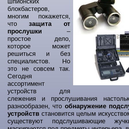
шпионских
блокбастеров,
многим покажется,
что
защита от
прослушки
–
простое дело,
которое может
решиться и без
специалистов. Но
это не совсем так.
Сегодня
ассортимент
устройств для
слежения и прослушивания настоль
разнообразен, что
обнаружение подс
устройств
становится целым искусство
существуют подслушивающие жучк
маскируются под предметы интерьера, 