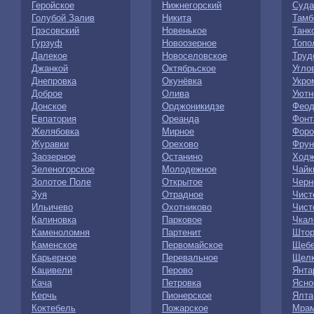
Геройское
Нижнегорский
Суда
Голубой Залив
Никита
Тамб
Грэсовский
Новенькое
Танк
Гурзуф
Новоозерное
Топо
Далекое
Новоселовское
Труд
Джанкой
Октябрьское
Угло
Днепровка
Окунёвка
Укро
Доброе
Олива
Уютн
Донское
Орджоникидзе
Феод
Евпатория
Ореанда
Фонт
Желябовка
Мирное
Форо
Журавки
Орехово
Фрун
Заозерное
Останино
Ходж
Зеленогорское
Молодежное
Чайк
Золотое Поле
Открытое
Черн
Зуя
Отрадное
Чист
Ильичево
Охотниково
Чист
Калиновка
Парковое
Чкал
Каменоломня
Партенит
Штор
Каменское
Первомайское
Щебе
Карьерное
Перевальное
Щелк
Кацивели
Перово
Янта
Кача
Петровка
Ясно
Керчь
Пионерское
Ялта
Коктебель
Пожарское
Мрам