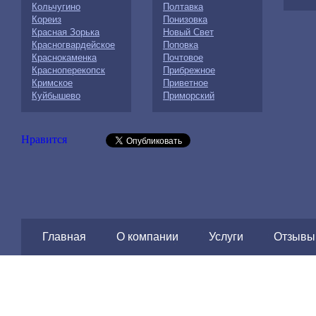
Кольчугино
Полтавка
Кореиз
Понизовка
Красная Зорька
Новый Свет
Красногвардейское
Поповка
Краснокаменка
Почтовое
Красноперекопск
Прибрежное
Кримское
Приветное
Куйбышево
Приморский
Нравится
Главная
О компании
Услуги
Отзывы