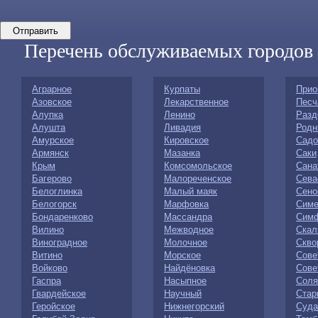
Перечень обслуживаемых городов
Аграрное
Курпаты
Прио
Азовское
Лекарственное
Песч
Алупка
Ленино
Разд
Алушта
Ливадия
Родн
Амурское
Кировское
Садо
Армянск
Мазанка
Саки
Крым
Комсомольское
Сана
Багерово
Малореченское
Сева
Белоглинка
Малый маяк
Сено
Белогорск
Марфовка
Симе
Бондаренково
Массандра
Сим
Вилино
Межводное
Скал
Виноградное
Молочное
Скво
Витино
Морское
Сове
Войково
Найдёновка
Сове
Гаспра
Насыпное
Соля
Гвардейское
Научный
Стар
Геройское
Нижнегорский
Суда