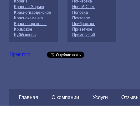
Кореиз
Понизовка
Красная Зорька
Новый Свет
Красногвардейское
Поповка
Краснокаменка
Почтовое
Красноперекопск
Прибрежное
Кримское
Приветное
Куйбышево
Приморский
Нравится
Главная
О компании
Услуги
Отзывы