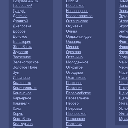
Голубой Залив
Никита
Тамб
Грэсовский
Новенькое
Танк
Гурзуф
Новоозерное
Топо
Далекое
Новоселовское
Труд
Джанкой
Октябрьское
Угло
Днепровка
Окунёвка
Укро
Доброе
Олива
Уютн
Донское
Орджоникидзе
Феод
Евпатория
Ореанда
Фонт
Желябовка
Мирное
Форо
Журавки
Орехово
Фрун
Заозерное
Останино
Ходж
Зеленогорское
Молодежное
Чайк
Золотое Поле
Открытое
Черн
Зуя
Отрадное
Чист
Ильичево
Охотниково
Чист
Калиновка
Парковое
Чкал
Каменоломня
Партенит
Штор
Каменское
Первомайское
Щебе
Карьерное
Перевальное
Щелк
Кацивели
Перово
Янта
Кача
Петровка
Ясно
Керчь
Пионерское
Ялта
Коктебель
Пожарское
Мрам
Кольчугино
Полтавка